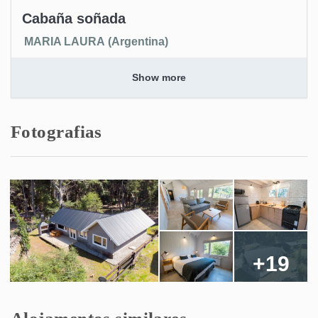
Cabaña soñada
MARIA LAURA (Argentina)
Hermosa cabaña, cómoda, moderna, ubicada en un
Show more
lugar muy tranquilo, con todas las comodidades que se
necesitan para disfrutar unos días de descanso.
Fotografias
Sólo una cosa... poner cortinas de tela sobre las de
Black out en los dormitorios para bloquear las entradas
de luz.
1 Ano
FOI UTIL PARA VOCÊ?
0
Hola Maria Laura! Gracias por tus
comentarios! Vamos a tener en cuenta lo
+19
de las cortinas. Saludos y nos vemos la
próxima!