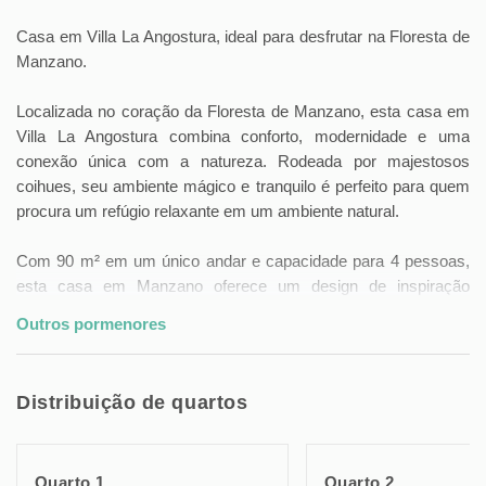
Casa em Villa La Angostura, ideal para desfrutar na Floresta de
Manzano.
Localizada no coração da Floresta de Manzano, esta casa em
Villa La Angostura combina conforto, modernidade e uma
conexão única com a natureza. Rodeada por majestosos
coihues, seu ambiente mágico e tranquilo é perfeito para quem
procura um refúgio relaxante em um ambiente natural.
Com 90 m² em um único andar e capacidade para 4 pessoas,
esta casa em Manzano oferece um design de inspiração
escandinava, ideal para desfrutar em família ou com amigos. Ao
Outros pormenores
entrar, você será recebido por um ambiente luminoso e
integrado que combina sala de estar, sala de jantar e cozinha,
com uma sala de estar equipada com TV, confortáveis sofás e
Distribuição de quartos
uma mesa de trabalho, perfeita para quem deseja trabalhar
durante a estadia.
Quarto 1
Quarto 2
A casa possui dois quartos: