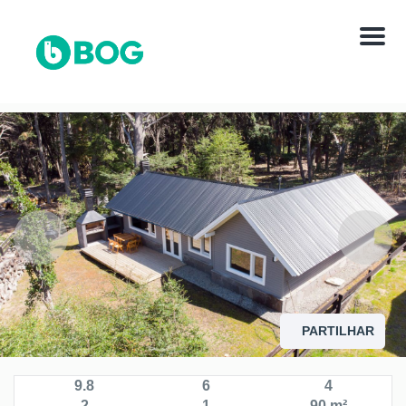
Menú
PARTILHAR
9.8
6
4
2
1
90 m²