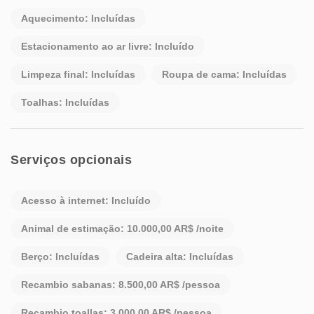
acesso às principais atrações da região.
Aquecimento: Incluídas
RESERVE DIRETAMENTE COM BOG para obter a melhor
Estacionamento ao ar livre: Incluído
tarifa e atendimento personalizado.
Limpeza final: Incluídas
Roupa de cama: Incluídas
O alojamento aceita animais de estimação.
Toalhas: Incluídas
Se você planeja chegar com sua embarcação, entre em contato
conosco para organizar uma experiência inesquecível durante
sua estadia!
Serviços opcionais
Acesso à internet: Incluído
Animal de estimação: 10.000,00 AR$ /noite
Berço: Incluídas
Cadeira alta: Incluídas
Recambio sabanas: 8.500,00 AR$ /pessoa
Recambio toallas: 3.000,00 AR$ /pessoa