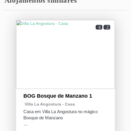
Alojamentos similares
Muy muy bueno !!
Erika Magali (Argentina)
6
2
La casa es extremadamente confortable.. exactamente
a como se ve en las fotos.. Tiene algunos detalles
propios del poco uso que tiene y que se pueden mejorar
( puertas que por ahí tocan arrastrando y mejorar la
limpieza de las puertas )ojo esto es ex
ver mais
2 anos
FOI UTIL PARA VOCÊ?
0
Gracias Erika por tus comentarios!!
BOG Bosque de Manzano 1
Esperamos volverte a ver pronto.
Villa La Angostura -
Casa
Saludos!
Casa em Villa La Angostura no mágico
Bosque de Manzano
Localizada no coração do Bosque de