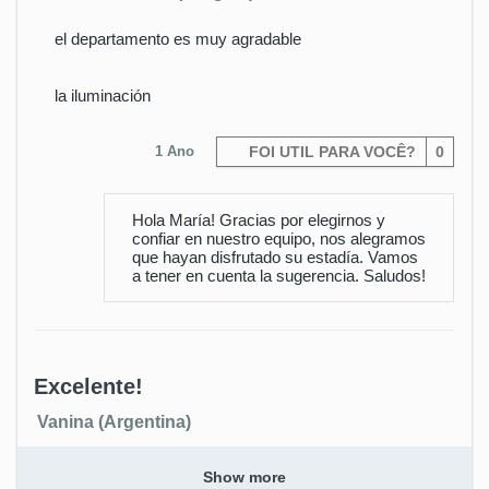
el departamento es muy agradable
la iluminación
1 Ano
FOI UTIL PARA VOCÊ?
0
Hola María! Gracias por elegirnos y
confiar en nuestro equipo, nos alegramos
que hayan disfrutado su estadía. Vamos
a tener en cuenta la sugerencia. Saludos!
Excelente!
Vanina (Argentina)
Un lugar hermoso, prolijo, cálido y armónico, con todo lo
Show more
necesario para pasar unas hermosas vacaciones. El