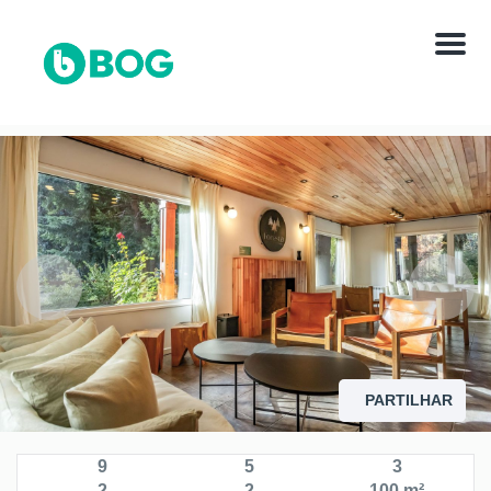
Menú
PARTILHAR
9
5
3
2
2
100 m²