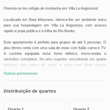
Floresta no teu refúgio de montanha em Villa La Angostura!
Localizado em Baía Manzano, oferece-lhe um ambiente único
para sua hospedagem em Villa La Angostura, com acesso
rápido à praia pública e à trilha do Rio Bonito.
Este apartamento é perfeito para grupos de até 5 pessoas. O
piso térreo conta com uma sala de estar com futão cama e TV.
A cozinha equipada inclui forno elétrico, micro-ondas e
utensílios completos. No piso superior, encontrarás um quarto
principal com cama de casal e outro com duas camas
individuais. A casa de banho está equipada com banheira e
Outros pormenores
secador de cabelo.
Desfrute de Wi-Fi, zona de churrascos e aquecimento para uma
Distribuição de quartos
experiência confortável neste apart hotel em Villa La Angostura.
Aproveita as caminhadas pela trilha do Rio Bonito e os
Quarto 1
Quarto 2
desportos aquáticos na praia.