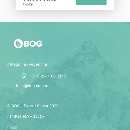
anfitrión.
aluguer temporário em Villa La Angostura,
/ noite
desfrutando da tranquilidade e do acesso a
Sofia (Argentina)
serviços essenciais.
O turista não deixou comentários para esta reserva
Com capacidade para quatro pessoas, este
1 Ano
FOI UTIL PARA VOCÊ?
0
apartamento de dois andares oferece um
espaço confortável e funcional. No rés-do-
chão, encontrará uma sala-de-estar com
Gracias Sofía por elegirnos y confiar en
cozinha integrada totalmente equipada,
nuestro equipo. Esperamos volver a
enquanto no andar superior há dois quartos
recibirlte. Saludos!
(um de casal e outro com duas camas
Patagonia - Argentina
individuais) e uma casa de banho completa.
+
+54 9 2944 80 3140
O apartamento está equipado com todos os
hola@bog.com.ar
comodidades: TV Smart 42", DirecTV, Wi-
Fi, cofre de segurança e aquecedor. A
decoração moderna e pormenores de
qualidade garantem uma estadia
© BOG | Be our Guest 2026
confortável. Este alojamento em Villa La
LINKS RÁPIDOS
Angostura é ideal para casais, famílias ou
quem procura um lugar tranquilo para
Início
descansar.