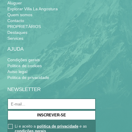
Aluguer
Explorar Villa La Angostura
A poucos passos de comércios,
Quem somos
restaurantes e supermercados, este
Contacto
alojamento é ideal para desfrutar da
PROPRIETÁRIOS
gastronomia local, fazer compras ou
Destaques
simplesmente passear pelo centro de Villa
Services
La Angostura. A sua localização também
facilita o acesso a atividades ao ar livre nos
AJUDA
arredores, sendo perfeito para quem
Condições gerais
procura um alojamento em Villa La
Politica de cookies
Angostura que combine comodidade e
Aviso legal
conveniência.
Politica de privacidade
RESERVE DIRETAMENTE COM BOG e
NEWSLETTER
aproveite as melhores tarifas, sem
intermediários. Contacte-nos hoje mesmo
para planear a sua estadia neste
encantador apartamento no centro de Villa
La Angostura!
Li e aceito a
politica de privacidade
e as
O alojamento não admite animais de
condições gerais